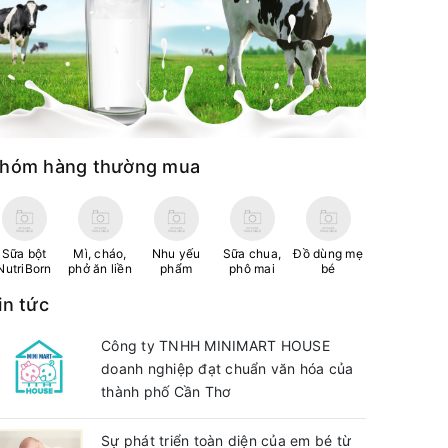
hóm hàng thường mua
Sữa bột
Mì, cháo,
Nhu yếu
Sữa chua,
Đồ dùng mẹ
NutriBorn
phở ăn liền
phẩm
phô mai
bé
in tức
Công ty TNHH MINIMART HOUSE
doanh nghiệp đạt chuẩn văn hóa của
thành phố Cần Thơ
Sự phát triển toàn diện của em bé từ