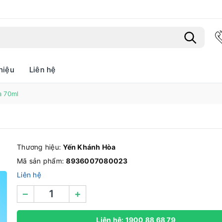
hiệu
Liên hệ
Bạn chưa xem sản phẩm nào
a 70ml
Thương hiệu:
Yến Khánh Hòa
Mã sản phẩm:
8936007080023
Liên hệ
–
+
Liên hệ: 1900 88 68 79