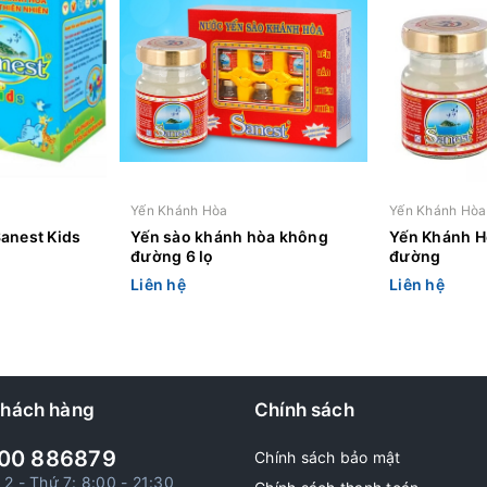
Yến Khánh Hòa
Yến Khánh Hòa
anest Kids
Yến sào khánh hòa không
Yến Khánh H
đường 6 lọ
đường
Liên hệ
Liên hệ
khách hàng
Chính sách
00 886879
Chính sách bảo mật
 2 - Thứ 7: 8:00 - 21:30