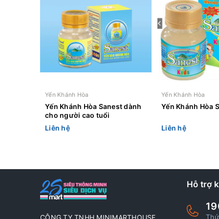
Yến Khánh Hòa
Yến Khánh Hòa
Yến Khánh Hòa Sanest dành
Yến Khánh Hòa S
cho người cao tuổi
Liên hệ
Liên hệ
Hỗ trợ 
19
Thứ
CÔNG TY TNHH MINIMARTHOUSE