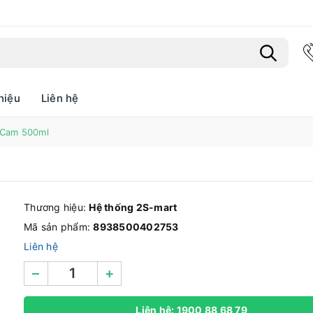
hiệu
Liên hệ
Bạn chưa xem sản phẩm nào
 Cam 500ml
Thương hiệu:
Hệ thống 2S-mart
Mã sản phẩm:
8938500402753
Liên hệ
–
+
Liên hệ: 1900 88 68 79