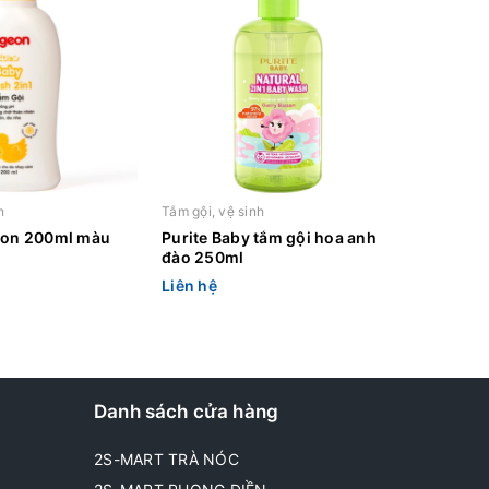
h
Tắm gội, vệ sinh
eon 200ml màu
Purite Baby tắm gội hoa anh
đào 250ml
Liên hệ
Danh sách cửa hàng
2S-MART TRÀ NÓC