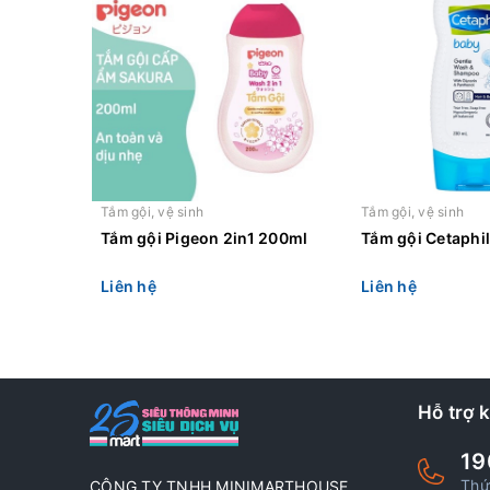
Tắm gội, vệ sinh
Tắm gội, vệ sinh
Tắm gội Pigeon 2in1 200ml
Tắm gội Cetaphi
Liên hệ
Liên hệ
Hỗ trợ 
19
Thứ
CÔNG TY TNHH MINIMARTHOUSE