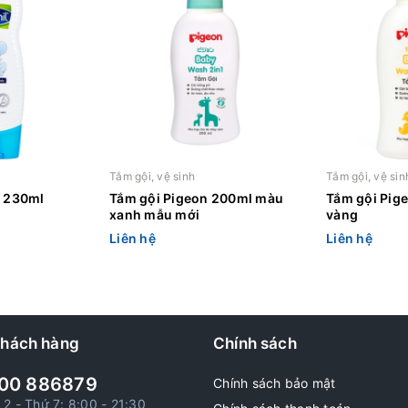
Tắm gội, vệ sinh
Tắm gội, vệ sin
l 230ml
Tắm gội Pigeon 200ml màu
Tắm gội Pig
xanh mẫu mới
vàng
Liên hệ
Liên hệ
khách hàng
Chính sách
00 886879
Chính sách bảo mật
 2 - Thứ 7: 8:00 - 21:30