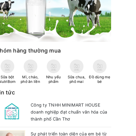
hóm hàng thường mua
Sữa bột
Mì, cháo,
Nhu yếu
Sữa chua,
Đồ dùng mẹ
NutriBorn
phở ăn liền
phẩm
phô mai
bé
in tức
Công ty TNHH MINIMART HOUSE
doanh nghiệp đạt chuẩn văn hóa của
thành phố Cần Thơ
Sự phát triển toàn diện của em bé từ